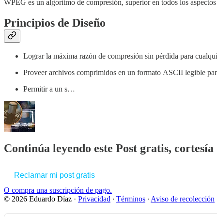
WPEG es un algoritmo de compresión, superior en todos los aspectos a
Principios de Diseño
Lograr la máxima razón de compresión sin pérdida para cualqui
Proveer archivos comprimidos en un formato ASCII legible pa
Permitir a un s…
Continúa leyendo este Post gratis, cortesí
Reclamar mi post gratis
O compra una suscripción de pago.
© 2026 Eduardo Díaz
·
Privacidad
∙
Términos
∙
Aviso de recolección