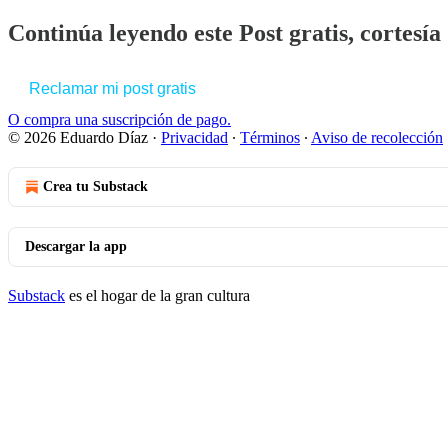
Continúa leyendo este Post gratis, cortesí
Reclamar mi post gratis
O compra una suscripción de pago.
© 2026 Eduardo Díaz
·
Privacidad
∙
Términos
∙
Aviso de recolección
Crea tu Substack
Descargar la app
Substack
es el hogar de la gran cultura