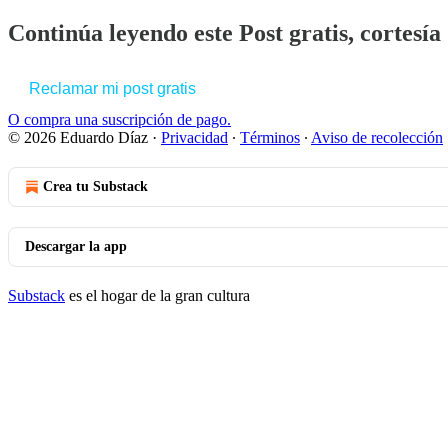
Continúa leyendo este Post gratis, cortesí
Reclamar mi post gratis
O compra una suscripción de pago.
© 2026 Eduardo Díaz
·
Privacidad
∙
Términos
∙
Aviso de recolección
Crea tu Substack
Descargar la app
Substack
es el hogar de la gran cultura