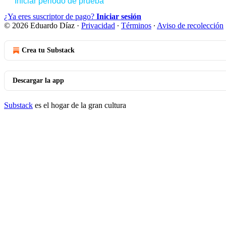
Iniciar periodo de prueba
¿Ya eres suscriptor de pago?
Iniciar sesión
© 2026 Eduardo Díaz
·
Privacidad
∙
Términos
∙
Aviso de recolección
Crea tu Substack
Descargar la app
Substack
es el hogar de la gran cultura