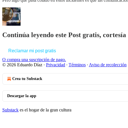
Pero algo que pasa colado en estos incidentes es que las comunicaci
Continúa leyendo este Post gratis, cortesí
Reclamar mi post gratis
O compra una suscripción de pago.
© 2026 Eduardo Díaz
·
Privacidad
∙
Términos
∙
Aviso de recolección
Crea tu Substack
Descargar la app
Substack
es el hogar de la gran cultura