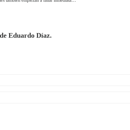
ones también empiezan a fallar inmediata…
a de Eduardo Díaz.