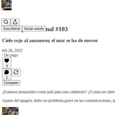
Periscopio Semanal #103
Suscribirse
Iniciar sesión
Cielo rojo al amanecer, el mar se ha de mover.
feb 28, 2025
∙ De pago
3
1
Compartir
¿Estamos preparados como país para una catástrofe? ¿O para un ciber
Aparte del apagón, hubo un problema grave en las comunicaciones, qu