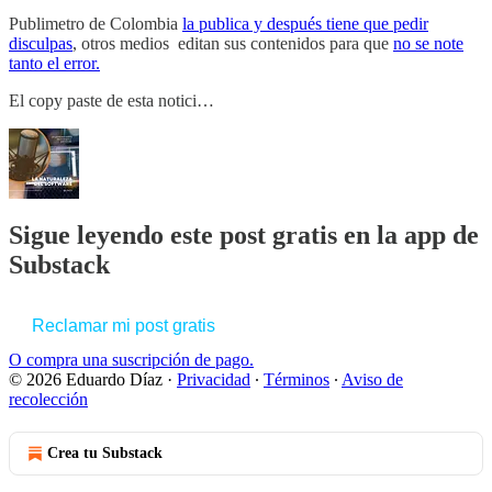
Publimetro de Colombia
la publica y después tiene que pedir
disculpas
, otros medios editan sus contenidos para que
no se note
tanto el error.
El copy paste de esta notici…
Sigue leyendo este post gratis en la app de
Substack
Reclamar mi post gratis
O compra una suscripción de pago.
© 2026 Eduardo Díaz
·
Privacidad
∙
Términos
∙
Aviso de
recolección
Crea tu Substack