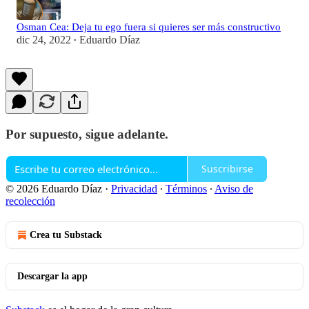
Osman Cea: Deja tu ego fuera si quieres ser más constructivo
dic 24, 2022
Eduardo Díaz
•
Por supuesto, sigue adelante.
Suscribirse
© 2026 Eduardo Díaz
·
Privacidad
∙
Términos
∙
Aviso de
recolección
Crea tu Substack
Descargar la app