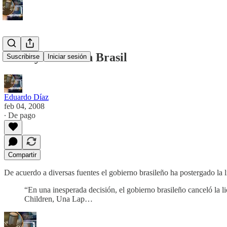
No hay OLPC en Brasil
Suscribirse
Iniciar sesión
Eduardo Díaz
feb 04, 2008
∙ De pago
Compartir
De acuerdo a diversas fuentes el gobierno brasileño ha postergado la
“En una inesperada decisión, el gobierno brasileño canceló la 
Children, Una Lap…