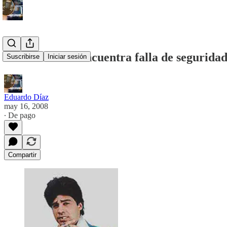
Luciano Bello encuentra falla de segurida
Suscribirse
Iniciar sesión
Eduardo Díaz
may 16, 2008
∙ De pago
Compartir