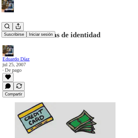
Los meta sistemas de identidad
Suscribirse
Iniciar sesión
Eduardo Díaz
jul 25, 2007
∙ De pago
Compartir