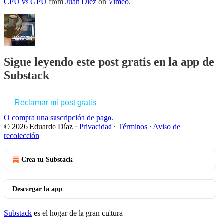
CPU vs GPU
from
Juan Diez
on
Vimeo
.
Sigue leyendo este post gratis en la app de
Substack
Reclamar mi post gratis
O compra una suscripción de pago.
© 2026 Eduardo Díaz
·
Privacidad
∙
Términos
∙
Aviso de
recolección
Crea tu Substack
Descargar la app
Substack
es el hogar de la gran cultura