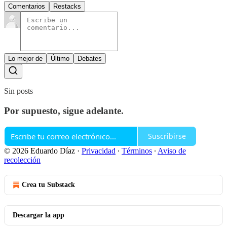
Comentarios
Restacks
Lo mejor de
Último
Debates
Sin posts
Por supuesto, sigue adelante.
Suscribirse
© 2026 Eduardo Díaz
·
Privacidad
∙
Términos
∙
Aviso de
recolección
Crea tu Substack
Descargar la app