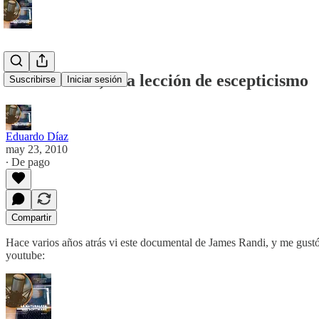
James Randi, una lección de escepticismo
Suscribirse
Iniciar sesión
Eduardo Díaz
may 23, 2010
∙ De pago
Compartir
Hace varios años atrás vi este documental de James Randi, y me gustó
youtube: