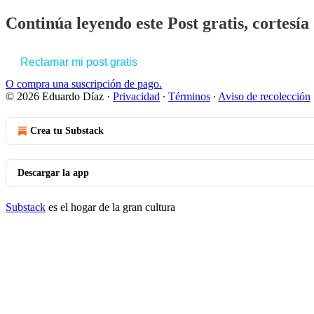
Continúa leyendo este Post gratis, cortesí
Reclamar mi post gratis
O compra una suscripción de pago.
© 2026 Eduardo Díaz
·
Privacidad
∙
Términos
∙
Aviso de recolección
Crea tu Substack
Descargar la app
Substack
es el hogar de la gran cultura