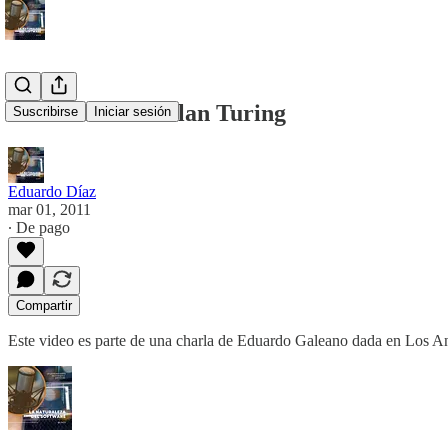
Galeano sobre Alan Turing
Suscribirse
Iniciar sesión
Eduardo Díaz
mar 01, 2011
∙ De pago
Compartir
Este video es parte de una charla de Eduardo Galeano dada en Los Ang