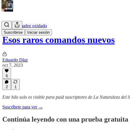
El programador oxidado
Suscribirse
Iniciar sesión
Esos raros comandos nuevos
Eduardo Díaz
oct 7, 2023
6
2
1
Este hilo solo es visible para paid suscriptores de La Naturaleza del 
Suscríbete para ver →
Continúa leyendo con una prueba gratuita 