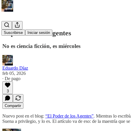
El poder de los agentes
Suscribirse
Iniciar sesión
No es ciencia ficción, es miércoles
Eduardo Díaz
feb 05, 2026
∙ De pago
3
Compartir
Nuevo post en el blog:
“El Poder de los Agentes”
. Mientras lo escrib
Suena a privilegio, y lo es. El artículo va de eso: de la maestría que 