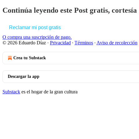
Continúa leyendo este Post gratis, cortesí
Reclamar mi post gratis
O compra una suscripción de pago.
© 2026 Eduardo Díaz
·
Privacidad
∙
Términos
∙
Aviso de recolección
Crea tu Substack
Descargar la app
Substack
es el hogar de la gran cultura