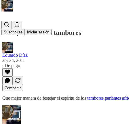
El espíritu de los tambores
Suscribirse
Iniciar sesión
Eduardo Díaz
abr 24, 2011
∙ De pago
Compartir
Que mejor manera de festejar el espíritu de los
tambores parlantes afr