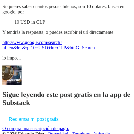
Si quieres saber cuantos pesos chilenos, son 10 dolares, busca en
google, por
10 USD in CLP
Y tendrás la respuesta, o puedes escribir el url directamente:
http://www.google.com/search?
hl=en&lr=&q=10+USD+in+CLP&btnG=Search
lo impo…
Sigue leyendo este post gratis en la app de
Substack
Reclamar mi post gratis
O compra una suscripción de pago.
© 2026 Eduardo Díaz
·
Privacidad
∙
Términos
∙
Aviso de