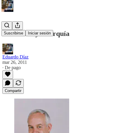
Confianza y Anarquía
Suscribirse
Iniciar sesión
Eduardo Díaz
mar 26, 2011
∙ De pago
Compartir