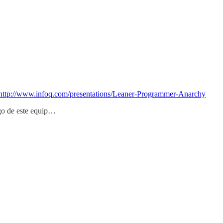
http://www.infoq.com/presentations/Leaner-Programmer-Anarchy
rgo de este equip…