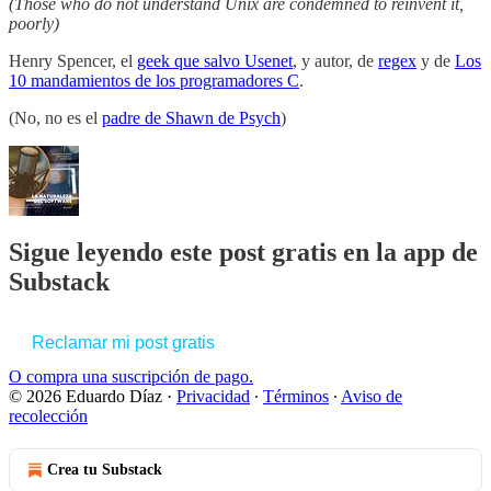
(Those who do not understand Unix are condemned to reinvent it,
poorly)
Henry Spencer, el
geek que salvo Usenet
, y autor, de
regex
y de
Los
10 mandamientos de los programadores C
.
(No, no es el
padre de Shawn de Psych
)
Sigue leyendo este post gratis en la app de
Substack
Reclamar mi post gratis
O compra una suscripción de pago.
© 2026 Eduardo Díaz
·
Privacidad
∙
Términos
∙
Aviso de
recolección
Crea tu Substack