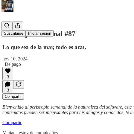
Periscopio Semanal #87
Suscribirse
Iniciar sesión
Lo que sea de la mar, todo es azar.
nov 10, 2024
∙ De pago
3
3
Compartir
Bienvenido al periscopio semanal de la naturaleza del software, este
contenidos pueden ser interesantes para tus amigos y conocidos, te i
Compartir
Mañana estoy de cumpleaños…