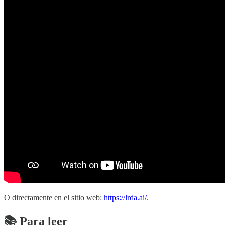
O directamente en el sitio web:
https://lrda.ai/
.
📚 Para leer