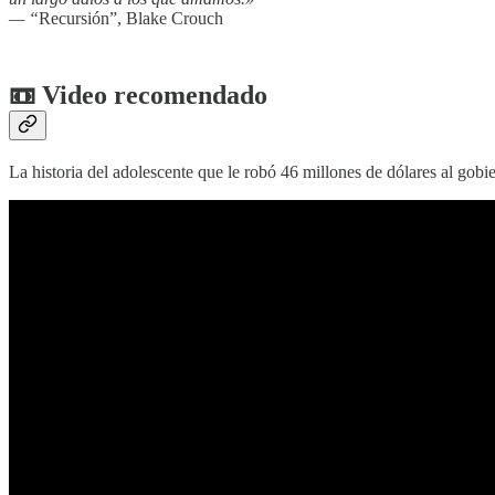
— “
Recursión”, Blake Crouch
📼 Video recomendado
La historia del adolescente que le robó 46 millones de dólares al gob