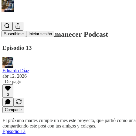
Los Robots del Amanecer Podcast
Suscribirse
Iniciar sesión
Episodio 13
Eduardo Díaz
abr 12, 2026
∙ De pago
3
Compartir
El próximo martes cumple un mes este proyecto, que partió como una he
compartiendo este post con tus amigos y colegas.
Episodio 13